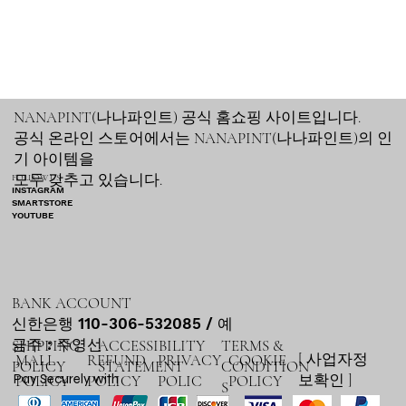
NANAPINT(나나파인트) 공식 홈쇼핑 사이트입니다.
공식 온라인 스토어에서는 NANAPINT(나나파인트)의 인
기 아이템을
모두 갖추고 있습니다.
FOLLOW US
INSTAGRAM
SMARTSTORE
YOUTUBE​
BANK ACCOUNT
신한은행 110-306-532085 / 예
금주 : 주영선
SHIPPING
ACCESSIBILITY
TERMS &
[ 사업자정
MALL
REFUND
PRIVACY
COOKIE
POLICY
STATEMENT
CONDITION
보확인 ]
Pay Securely with
POLICY
POLICY
POLIC
POLICY
S