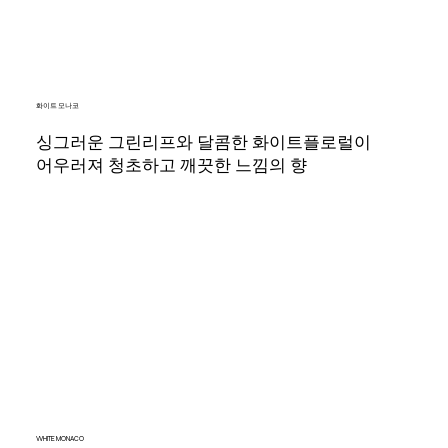
화이트 모나코
싱그러운 그린리프와 달콤한 화이트플로럴이
어우러져 청초하고 깨끗한 느낌의 향
WHITE MONACO