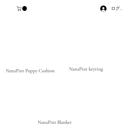
ログイン
NanaPint keyring
NanaPint Puppy Cushion
NanaPint Blanket